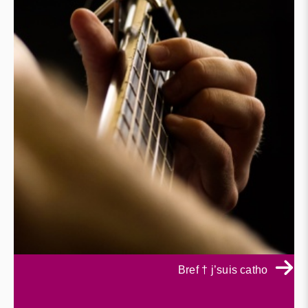
Bref † j’suis catho