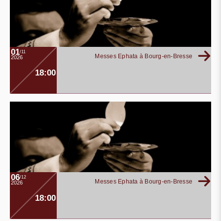
01
/11
Messes Ephata à Bourg-en-Bresse
2026
18:00
06
/12
Messes Ephata à Bourg-en-Bresse
2026
18:00