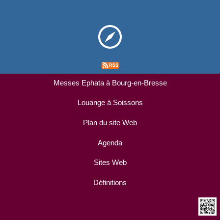
Messes Ephata à Bourg-en-Bresse
Louange à Soissons
Plan du site Web
Agenda
Sites Web
Définitions