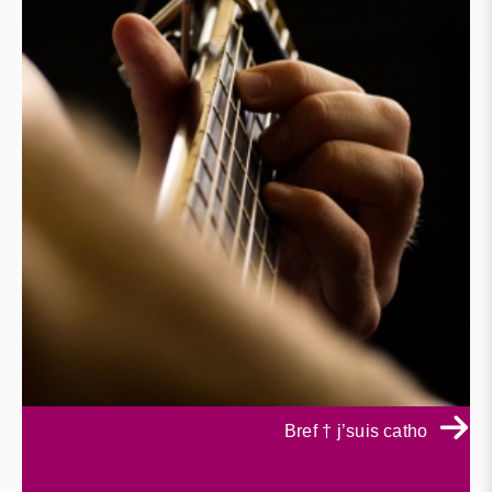
Bref † j’suis catho