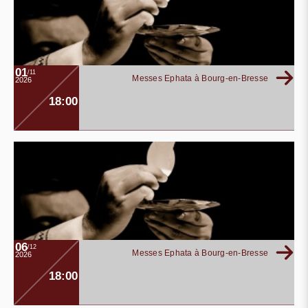
01
/11
Messes Ephata à Bourg-en-Bresse
2026
18:00
06
/12
Messes Ephata à Bourg-en-Bresse
2026
18:00