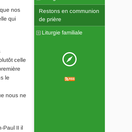
 que nos
Restons en communion
lle qui
de prière
Liturgie familiale
s
lutôt celle
 première
s le
que nous ne
Paul II il