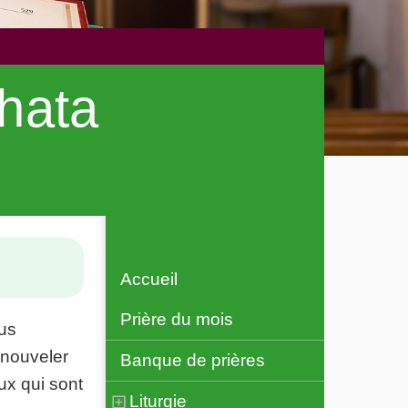
phata
Accueil
Prière du mois
ous
enouveler
Banque de prières
ux qui sont
Liturgie