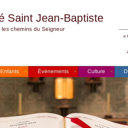
té Saint Jean-Baptiste
 les chemins du Seigneur
« 
Enfants
Événements
Culture
D