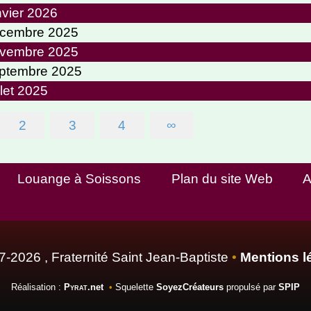
nvier 2026
décembre 2025
novembre 2025
eptembre 2025
llet 2025
2
3
4
∞
Louange à Soissons
Plan du site Web
A
-2026 , Fraternité Saint Jean-Baptiste
•
Mentions l
Réalisation :
Pyrat
.net
•
Squelette
SoyezCréateurs
propulsé par
SPIP