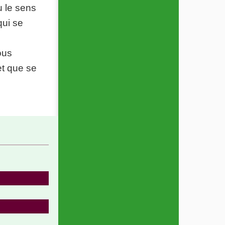
u le sens
qui se
ous
et que se