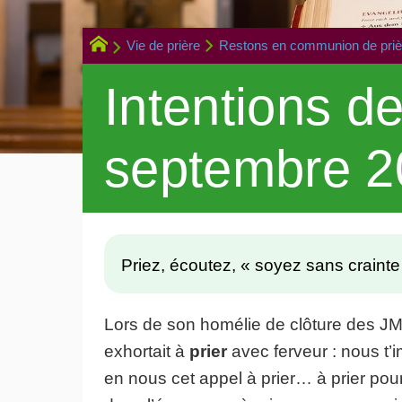
Vie de prière
Restons en communion de priè
Intentions d
septembre 2
Priez, écoutez, « soyez sans crainte 
Lors de son homélie de clôture des JM
exhortait à
prier
avec ferveur : nous t’
en nous cet appel à prier… à prier pour