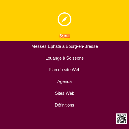
Messes Ephata à Bourg-en-Bresse
Louange à Soissons
Plan du site Web
Agenda
Sites Web
Définitions