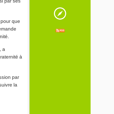
si par ses
, pour que
demande
nité.
, a
raternité à
ssion par
suivre la