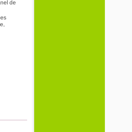
nel de
les
e,