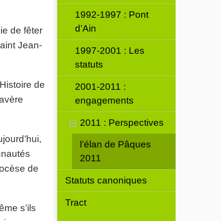
1992-1997 : Pont
d’Ain
e de fêter
aint Jean-
1997-2001 : Les
statuts
Histoire de
2001-2011 :
’avère
engagements
2011 : Perspectives
jourd’hui,
l’élan de Pâques
unautés
2011
diocèse de
Statuts canoniques
Tract
ême s’ils