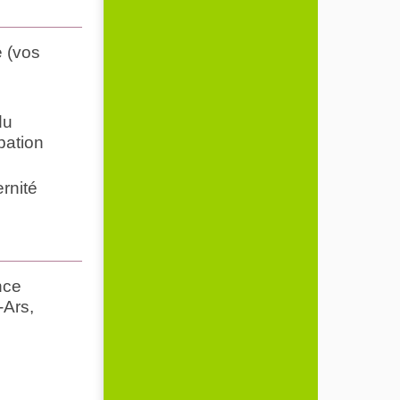
é (vos
du
pation
ernité
nce
-Ars,