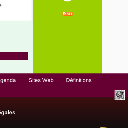
e
genda
Sites Web
Définitions
égales