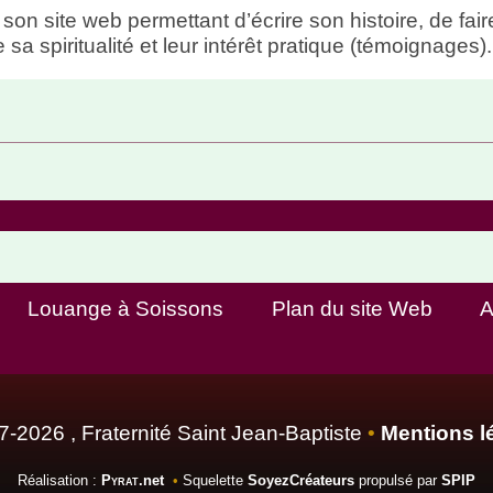
 son site web permettant d’écrire son histoire, de fair
 sa spiritualité et leur intérêt pratique (témoignages).
Louange à Soissons
Plan du site Web
A
-2026 , Fraternité Saint Jean-Baptiste
•
Mentions l
Réalisation :
Pyrat
.net
•
Squelette
SoyezCréateurs
propulsé par
SPIP