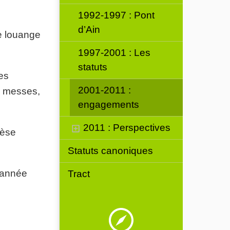
1992-1997 : Pont
d’Ain
de louange
.
1997-2001 : Les
statuts
tes
2001-2011 :
, messes,
engagements
2011 : Perspectives
cèse
Statuts canoniques
l’année
Tract