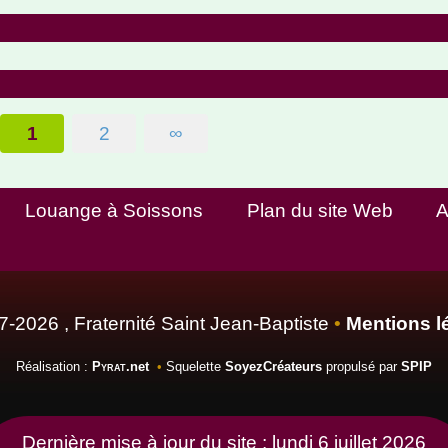
1
2
∞
Louange à Soissons
Plan du site Web
A
-2026 , Fraternité Saint Jean-Baptiste
•
Mentions l
Réalisation :
Pyrat
.net
•
Squelette
SoyezCréateurs
propulsé par
SPIP
Dernière mise à jour du site : lundi 6 juillet 2026