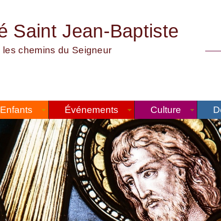
té Saint Jean-Baptiste
 les chemins du Seigneur
Enfants
Événements
Culture
D