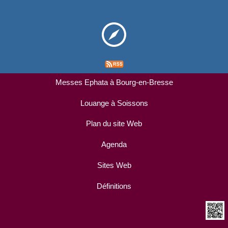
Messes Ephata à Bourg-en-Bresse
Louange à Soissons
Plan du site Web
Agenda
Sites Web
Définitions