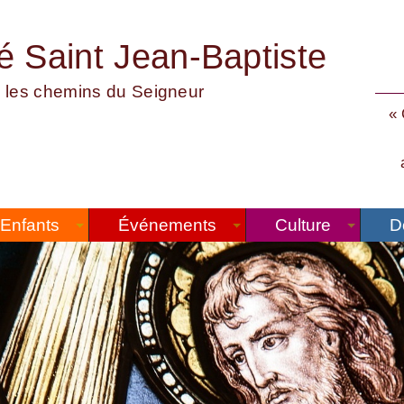
té Saint Jean-Baptiste
 les chemins du Seigneur
« 
Enfants
Événements
Culture
D