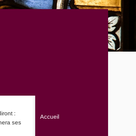
iront :
Accueil
nera ses