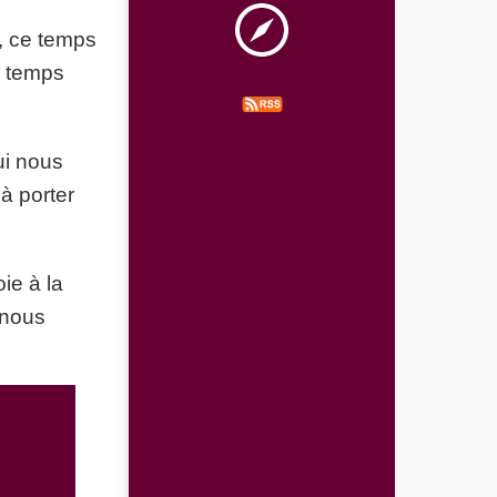
t, ce temps
e temps
ui nous
à porter
ie à la
-nous